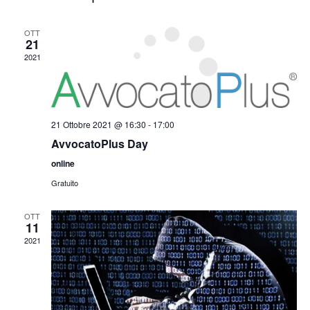
la
data.
OTT
21
2021
21 Ottobre 2021 @ 16:30
-
17:00
AvvocatoPlus Day
online
Gratuito
OTT
11
2021