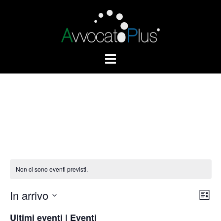
Non ci sono eventi previsti.
In arrivo
Vist
Eve
LISTA
Vis
Navi
Seleziona
Ultimi eventi | Eventi
Nav