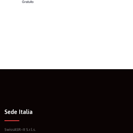
Gratuito
Sede Italia
SwissASR-It S.r.l.s.