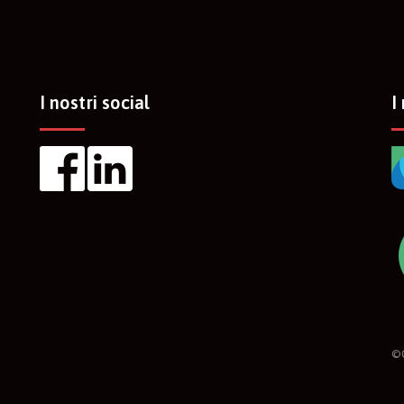
I nostri social
I
©C