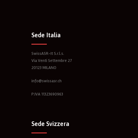
Sede Italia
SwissASR-It S.r.l.s.
Via Venti Settembre 27
20123 MILANO
info@swissasr.ch
P.IVA 11323690963
Sede Svizzera