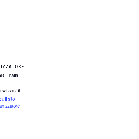
IZZATORE
R – Italia
swissasr.it
a il sito
ganizzatore