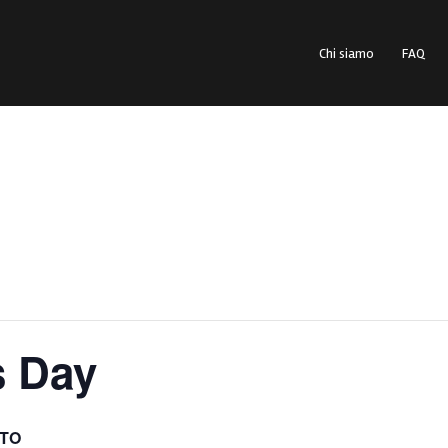
Chi siamo
FAQ
s Day
ITO