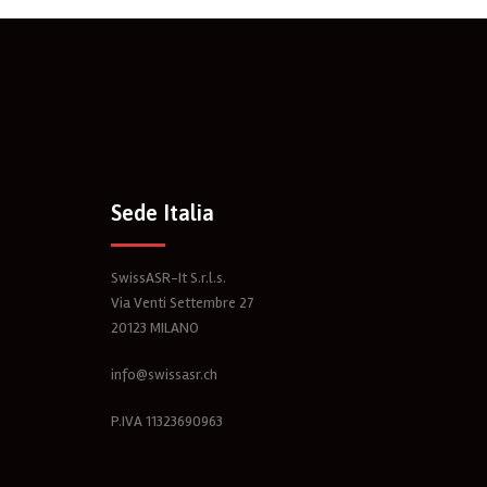
Sede Italia
SwissASR-It S.r.l.s.
Via Venti Settembre 27
20123 MILANO
info@swissasr.ch
P.IVA 11323690963