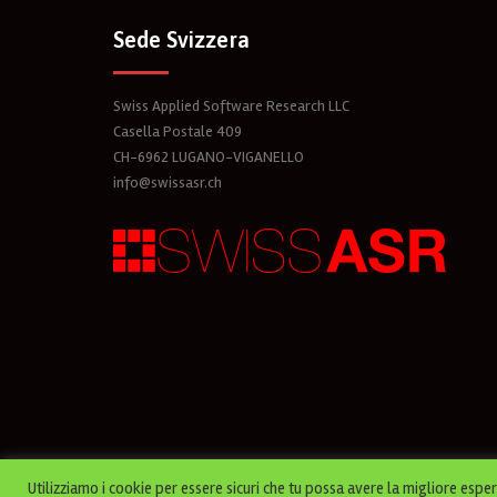
Sede Svizzera
Swiss Applied Software Research LLC
Casella Postale 409
CH-6962 LUGANO-VIGANELLO
info@swissasr.ch
© 2026 Avvocatoplus. Proudly powered by
Sydney
Utilizziamo i cookie per essere sicuri che tu possa avere la migliore espe