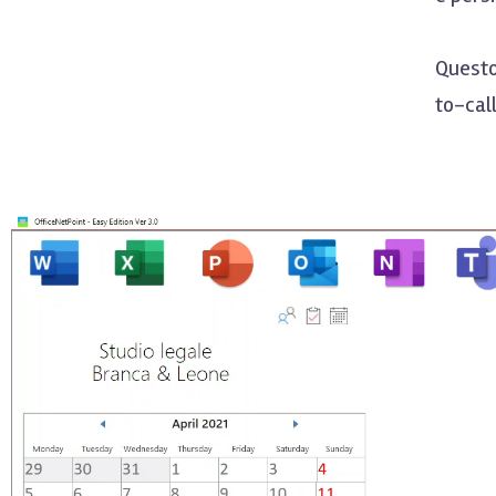
Questo
to-cal