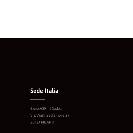
Sede Italia
SwissASR-It S.r.l.s.
Via Venti Settembre 27
20123 MILANO