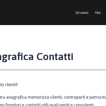
Chi siamo
FAQ
grafica Contatti
o clienti!
ra anagrafica memorizza clienti, controparti e patrocinat
no fornitori e contatti utili quali periti e consulenti.