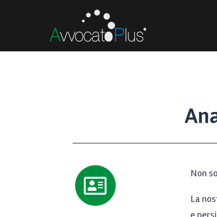
Ana
Non sol
La nost
e persi